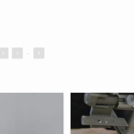
2
3
...
4