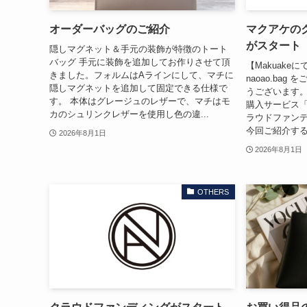
オーダーバッグのご紹介
マクアケの
がスタート
隠しマグネット＆手元の装飾が特徴のトート
バッグ 手元に装飾を追加してお作りさせて頂
【Makuake
きました。フォルムはAラインにして、マチに
naoao.ba
隠しマグネットを追加して固定できる仕様で
うございます。 
す。 本体はグレージュのレザーで、マチはモ
購入サービス「
カのシュリンクレザーを使用し色の違...
ラウドファン
今回ご紹介する
2026年8月1日
2026年8月1日
OTHERS