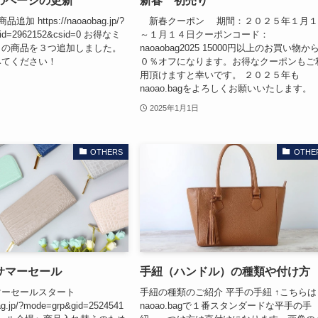
のページの更新
新春 初売り
加 https://naoaobag.jp/?
新春クーポン 期間：２０２５年１月１
bid=2962152&csid=0 お得なミ
～１月１４日クーポンコード：
きの商品を３つ追加しました。
naoaobag2025 15000円以上のお買い物か
みてください！
０％オフになります。お得なクーポンもご
用頂けますと幸いです。 ２０２５年も
naoao.bagをよろしくお願いいたします。
2025年1月1日
OTHERS
OTHE
サマーセール
手紐（ハンドル）の種類や付け方
マーセールスタート
手紐の種類のご紹介 平手の手紐 ↑こちらは
bag.jp/?mode=grp&gid=2524541
naoao.bagで１番スタンダードな平手の手