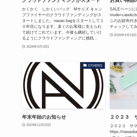
クラウドファンディングがスタート
お買い得品
かくかく しかくいバッグ Mサイズ キャン
SALEページに商品追
プファイヤーのクラウドファンディングがス
mode=cate&c
タートしました。naoao.bagをスタートして１
ニのお財布付
０年目になります。多くのお客様に支えられ
チェックして
て続けてこれています。今後も継続していけ
2026年4月19日
るようにクラウドファンディングに挑戦...
2026年4月19日
OTHERS
年末年始のお知らせ
２０２３ 
2024年12月23日
２０２３ サ
https://naoao